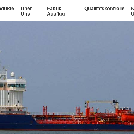
odukte
Über
Fabrik-
Qualitätskontrolle
K
Uns
Ausflug
U