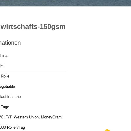
dwirtschafts-150gsm
mationen
hina
CE
 Rolle
egotiable
lastiktasche
 Tage
/C, T/T, Western Union, MoneyGram
000 Rollen/Tag