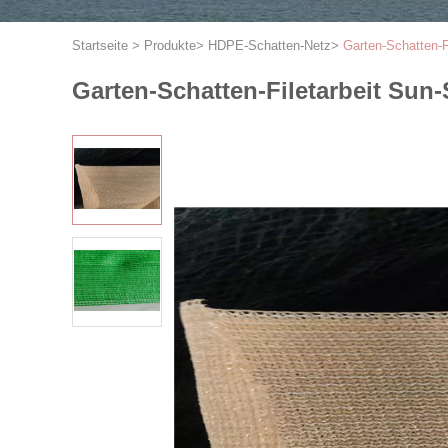
Startseite
>
Produkte
>
HDPE-Schatten-Netz
>
Garten-Schatten-
Garten-Schatten-Filetarbeit Su