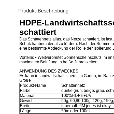
Produkt-Beschreibung
HDPE-Landwirtschaftsso
schattiert
Das Schattennetz alias, das Netze schattiert, ist f
Schutzhaubematerial zu fördern. Nach der Sommerab
eine bestimmte Abdeckung der Rolle der Isolierung 
Vorteile: • Weitverbreitet Sonnenscheinschutz im im
maximalen Belüftung in heiße Jahreszeiten.
ANWENDUNG DES ZWECKES:
Es kann in landwirtschaftlichem, im Garten, im Bau 
Größe
Produkt-Name
Schattennetz
Farbe
dunkelgrün, beige, grau, sch
Material
100%HDPE+UV
Gewicht
50g, 60,80,100g, 120g, 150g
Breite
innerhalb 6M jedes ist okay
Länge
50m oder 100m