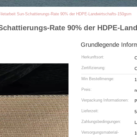
Filetarbeit Sun-Schattierungs-Rate 90% der HDPE-Landwirtschafts-150gsm
n-Schattierungs-Rate 90% der HDPE-Lan
Grundlegende Infor
Herkunftsort:
C
Zertifizierung:
Min Bestellmenge:
1
Preis:
n
Verpackung Informationen:
P
Lieferzeit:
5
Zahlungsbedingungen:
L
Versorgungsmaterial-
1