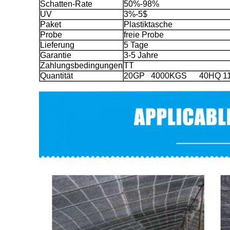
Schatten-Rate
50%-98%
UV
3%-5$
Paket
Plastiktasche
Probe
freie Probe
Lieferung
5 Tage
Garantie
3-5 Jahre
Zahlungsbedingungen
TT
Quantität
20GP 4000KGS 40HQ 1